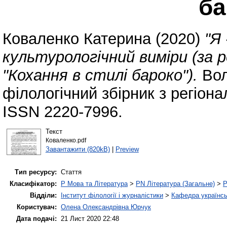
ба
Коваленко Катерина
(2020)
"Я
культурологічний виміри (за
"Кохання в стилі бароко").
Вол
філологічний збірник з регіона
ISSN 2220-7996.
Текст
Коваленко.pdf
Завантажити (820kB)
|
Preview
Тип ресурсу:
Стаття
Класифікатор:
P Мова та Література
>
PN Література (Загальне)
>
P
Відділи:
Інститут філології і журналістики
>
Кафедра українськ
Користувач:
Олена Олександрівна Юрчук
Дата подачі:
21 Лист 2020 22:48