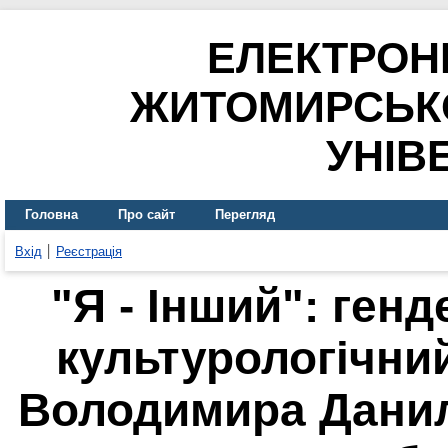
ЕЛЕКТРОН
ЖИТОМИРСЬК
УНІВ
Головна
Про сайт
Перегляд
Вхід
Реєстрація
"Я - Інший": ген
культурологічни
Володимира Данил