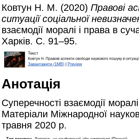
Ковтун Н. М.
(2020)
Правові а
ситуації соціальної невизначе
взаємодії моралі і права в суч
Харків. С. 91–95.
Текст
Ковтун Н. Правові аспекти свободи наукового пошуку в ситуації
Завантажити (1MB)
|
Preview
Анотація
Суперечності взаємодії моралі 
Матеріали Міжнародної науков
травня 2020 р.
Тип ресурсу:
Доповідь на конференції або симпозіумі (Плакат)