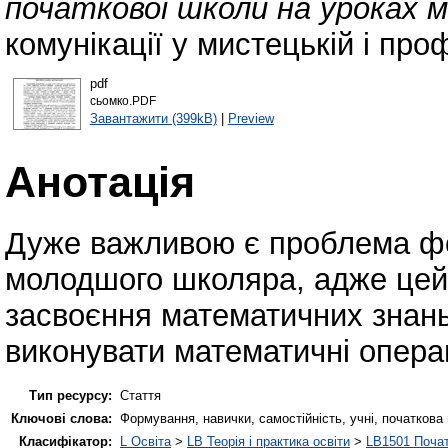
початкової школи на урокaх
комунікації у мистецькій і проф
pdf
сьомко.PDF
Завантажити (399kB)
|
Preview
Анотація
Дуже важливою є проблема фо
молодшого школяра, адже цей
засвоєння математичних знань,
виконувати математичні операц
Тип ресурсу:
Стаття
Ключові слова:
Формування, навички, самостійність, учні, початкова
Класифікатор:
L Освіта
>
LB Теорія і практика освіти
>
LB1501 Почат