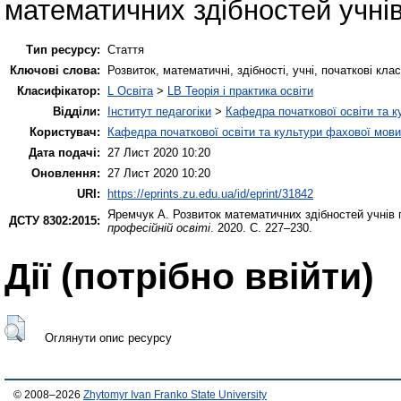
математичних здібностей учнів
Тип ресурсу:
Стаття
Ключові слова:
Розвиток, математичні, здібності, учні, початкові кла
Класифікатор:
L Освіта
>
LB Теорія і практика освіти
Відділи:
Інститут педагогіки
>
Кафедра початкової освіти та 
Користувач:
Кафедра початкової освіти та культури фахової мови
Дата подачі:
27 Лист 2020 10:20
Оновлення:
27 Лист 2020 10:20
URI:
https://eprints.zu.edu.ua/id/eprint/31842
Яремчук А.
Розвиток математичних здібностей учнів 
ДСТУ 8302:2015:
професійній освіті
. 2020. С. 227–230.
Дії ​​(потрібно ввійти)
Оглянути опис ресурсу
© 2008–2026
Zhytomyr Ivan Franko State University