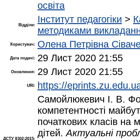
освіта
Інститут педагогіки
>
К
Відділи:
методиками викладання
Олена Петрівна Сівач
Користувач:
29 Лист 2020 21:55
Дата подачі:
29 Лист 2020 21:55
Оновлення:
https://eprints.zu.edu.u
URI:
Самойлюкевич І. В.
Фо
компетентності майбутн
початкових класів на м
дітей.
Актуальні проб
ДСТУ 8302:2015: