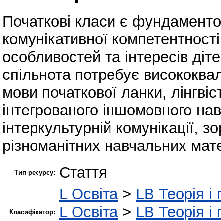
Початкові класи є фундамент
комунікативної компетентності
особливостей та інтересів діт
спільнота потребує висококвал
мови початкової ланки, лінгві
інтегрованого іншомовного нав
інтеркультурній комунікації, 
різноманітних навчальних мате
Стаття
Тип ресурсу:
L Освіта
>
LB Теорія і 
L Освіта
>
LB Теорія і 
Класифікатор: