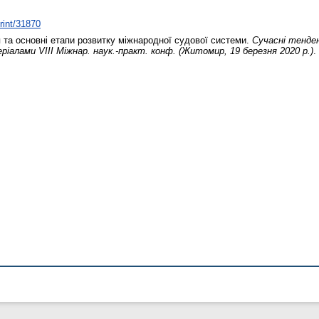
print/31870
та основні етапи розвитку міжнародної судової системи.
Сучасні тенден
теріалами VІІІ Міжнар. наук.-практ. конф. (Житомир, 19 березня 2020 р.)
.