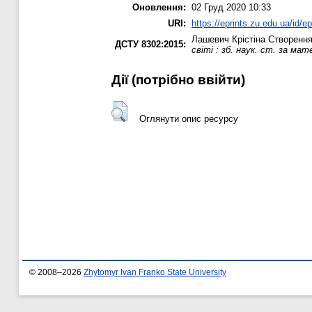
Оновлення:
02 Груд 2020 10:33
URI:
https://eprints.zu.edu.ua/id/e
Лашевич Крістіна
Створення 
ДСТУ 8302:2015:
світі : зб. наук. ст. за ма
Дії ​​(потрібно ввійти)
Оглянути опис ресурсу
© 2008–2026
Zhytomyr Ivan Franko State University