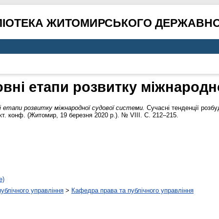
ЛІОТЕКА ЖИТОМИРСЬКОГО ДЕРЖАВНО
вні етапи розвитку міжнародн
 етапи розвитку міжнародної судової системи.
Сучасні тенденції розбуд
кт. конф. (Житомир, 19 березня 2020 р.). № VІІІ. С. 212–215.
е)
 публічного управління
>
Кафедра права та публічного управління