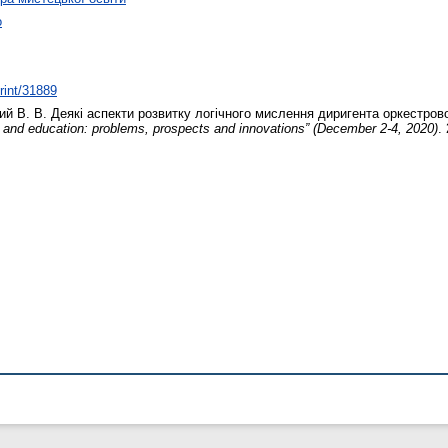
о
print/31889
ий В. В.
Деякі аспекти розвитку логічного мислення диригента оркестров
e and education: problems, prospects and innovations” (December 2-4, 2020)
.