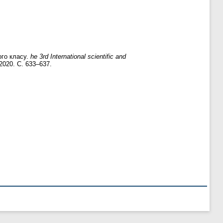
ого класу.
he 3rd International scientific and
 2020. С. 633–637.