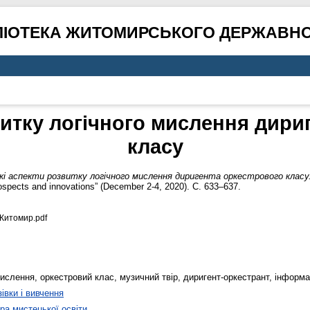
ЛІОТЕКА ЖИТОМИРСЬКОГО ДЕРЖАВНО
витку логічного мислення дири
класу
кі аспекти розвитку логічного мислення диригента оркестрового класу
ospects and innovations” (December 2-4, 2020). С. 633–637.
Житомир.pdf
ислення, оркестровий клас, музичний твір, диригент-оркестрант, інформа
івки і вивчення
а мистецької освіти