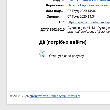
Користувач:
Наталія Сергіївна Борисенк
Дата подачі:
07 Груд 2020 14:34
Оновлення:
07 Груд 2020 14:34
URI:
https://eprints.zu.edu.ua/id/e
Суботницький І. М.
,
Рутецьк
ДСТУ 8302:2015:
practical conference “Scienc
Дії ​​(потрібно ввійти)
Оглянути опис ресурсу
© 2008–2026
Zhytomyr Ivan Franko State University