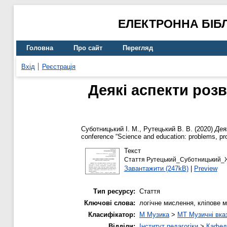
ЕЛЕКТРОННА БІБ
Головна
Про сайт
Перегляд
Вхід
Реєстрація
Деякі аспекти роз
Суботницький І. М.
,
Рутецький В. В.
(2020)
Дея
conference “Science and education: problems, pr
Текст
Стаття Рутецький_Суботницький_
Завантажити (247kB)
|
Preview
Тип ресурсу:
Стаття
Ключові слова:
логічне мислення, кліпове м
Класифікатор:
M Музика
>
MT Музичні вказ
Відділи:
Інститут педагогіки
>
Кафедр