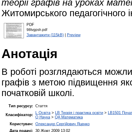
теорії графів на уроках мате
Житомирського педагогічного і
PDF
98tvgpsh.pdf
Завантажити (115kB)
|
Preview
Анотація
В роботі розглядаються можлив
графів з метою підвищення як
початковій школі.
Тип ресурсу:
Стаття
L Освіта
>
LB Теорія і практика освіти
>
LB1501 Почат
Класифікатор:
Q Наука
>
QA Математика
Користувач:
Олександр Сергійович Яценко
Дата подачі:
30 Жовт 2009 13:02