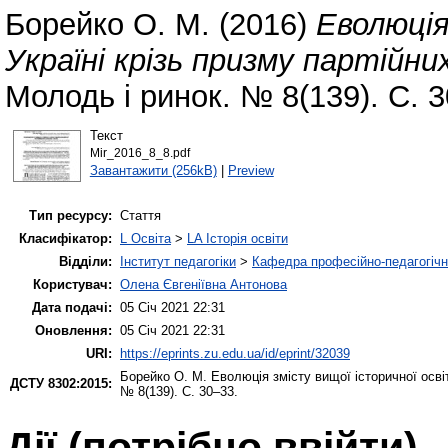
Борейко О. М.
(2016)
Еволюція
Україні крізь призму партійни
Молодь і ринок. № 8(139). С. 
Текст
Mir_2016_8_8.pdf
Завантажити (256kB)
|
Preview
Тип ресурсу:
Стаття
Класифікатор:
L Освіта
>
LA Історія освіти
Відділи:
Інститут педагогіки
>
Кафедра професійно-педагогічної
Користувач:
Олена Євгеніївна Антонова
Дата подачі:
05 Січ 2021 22:31
Оновлення:
05 Січ 2021 22:31
URI:
https://eprints.zu.edu.ua/id/eprint/32039
Борейко О. М.
Еволюція змісту вищої історичної освіт
ДСТУ 8302:2015:
№ 8(139). С. 30–33.
Дії ​​(потрібно ввійти)