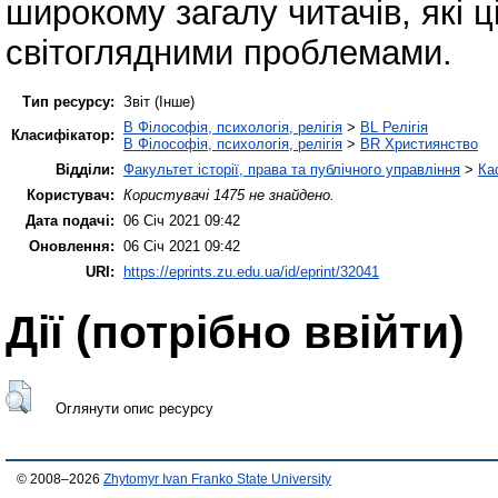
широкому загалу читачів, які ці
світоглядними проблемами.
Тип ресурсу:
Звіт (Інше)
B Філософія, психологія, релігія
>
BL Релігія
Класифікатор:
B Філософія, психологія, релігія
>
BR Християнство
Відділи:
Факультет історії, права та публічного управління
>
Ка
Користувач:
Користувачі 1475 не знайдено.
Дата подачі:
06 Січ 2021 09:42
Оновлення:
06 Січ 2021 09:42
URI:
https://eprints.zu.edu.ua/id/eprint/32041
Дії ​​(потрібно ввійти)
Оглянути опис ресурсу
© 2008–2026
Zhytomyr Ivan Franko State University