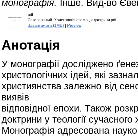
монографія.
Інше. Вид-во Єве
pdf
Соколовський_Христологія еволюція доктрини.pdf
Завантажити (1MB)
|
Preview
Анотація
У монографії досліджено ґенез
христологічних ідей, які зазнал
християнства залежно від сенс
виявів
відповідної епохи. Також розкр
доктрини у теології сучасного
Монографія адресована науко