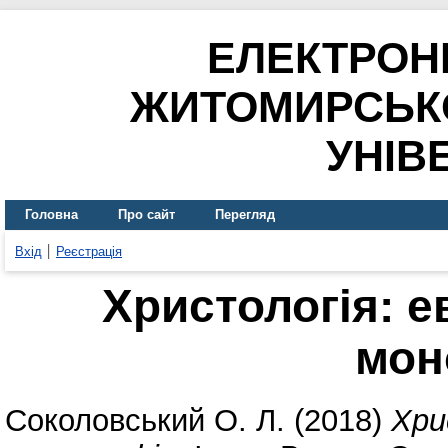
ЕЛЕКТРОН
ЖИТОМИРСЬК
УНІВ
Головна
Про сайт
Перегляд
Вхід
Реєстрація
Христологія: е
мон
Соколовський О. Л.
(2018)
Хри