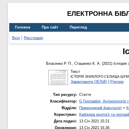
ЕЛЕКТРОННА БІБ
Головна
Про сайт
Перегляд
Вхід
Реєстрація
І
Власенко Р. П.
,
Сташенко К. А.
(2021)
Історія 
Текст
ІСТОРІЯ ЗНИКЛОГО СЕЛИЩА ШУМС
Завантажити (357kB)
|
Preview
Тип ресурсу:
Стаття
Класифікатор:
G Географія, Антропологія т
Відділи:
Природничий факультет
>
К
Користувач:
Кафедра екології та географ
Дата подачі:
13 Січ 2021 15:21
Оновлення:
13 Січ 2021 15:26