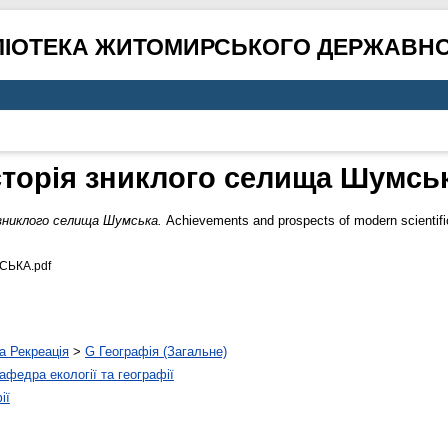
ЛІОТЕКА ЖИТОМИРСЬКОГО ДЕРЖАВНО
сторія зниклого селища Шумсь
зниклого селища Шумська.
Achievements and prospects of modern scientifi
ЬКА.pdf
а Рекреація
>
G Географія (Загальне)
афедра екології та географії
ії