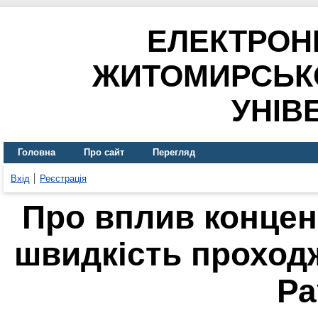
ЕЛЕКТРОН
ЖИТОМИРСЬК
УНІВ
Головна
Про сайт
Перегляд
Вхід
Реєстрація
Про вплив концент
швидкість проходж
Ра