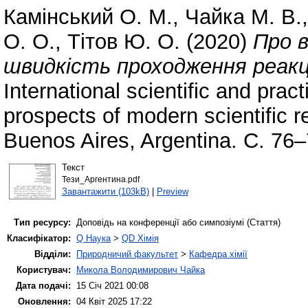
Камінський О. М.
,
Чайка М. В.
О. О.
,
Тітов Ю. О.
(2020)
Про в
швидкість проходження реакці
International scientific and pra
prospects of modern scientific 
Buenos Aires, Argentina. С. 76–
Текст
Тези_Аргентина.pdf
Завантажити (103kB)
|
Preview
Тип ресурсу:
Доповідь на конференції або симпозіумі (Стаття)
Класифікатор:
Q Наука
>
QD Хімія
Відділи:
Природничий факультет
>
Кафедра хімії
Користувач:
Микола Володимирович Чайка
Дата подачі:
15 Січ 2021 00:08
Оновлення:
04 Квіт 2025 17:22