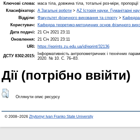
Ключові слова:
маса тіла, довжина тіла, тотальні роз-міри, пропорції
Класифікатор:
A Загальні роботи
>
AZ Історія науки. Гуманітарні нау
Відділи:
Факультет фізичного виховання та спорту
>
Кафедра 
Користувач:
Кафедра теоретико-методичних основ фізичного вихо
Дата подачі:
21 Січ 2021 23:11
Оновлення:
21 Січ 2021 23:11
URI:
https://eprints.zu.edu.ua/id/eprint/32136
Інформативність антропометричних і технічних парамет
ДСТУ 8302:2015:
2020. № 10. С. 76–83.
Дії ​​(потрібно ввійти)
Оглянути опис ресурсу
© 2008–2026
Zhytomyr Ivan Franko State University