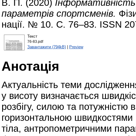
В. П.
(2020)
Інформативність
параметрів спортсменів.
Фізи
нації. № 10. С. 76–83. ISSN 20
Текст
76-83.pdf
Завантажити (794kB)
|
Preview
Анотація
Актуальність теми дослідженн
у висоту визначається швидкі
розбігу, силою та потужністю 
горизонтальною швидкостями 
тіла, антропометричними пара