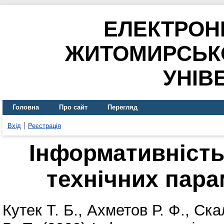
ЕЛЕКТРОН
ЖИТОМИРСЬК
УНІВ
Головна
Про сайт
Перегляд
Вхід
Реєстрація
Інформативність
технічних пара
Кутек Т. Б.
,
Ахметов Р. Ф.
,
Скал