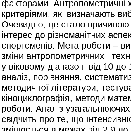
факторами. Антропометричні 
критеріями, які визначають виб
Очевидно, це стало причиною т
інтерес до різноманітних асп
спортсменів. Мета роботи – ви
зміни антропометричних і техн
у віковому діапазоні від 10 до
аналіз, порівняння, системати
методичної літератури, тестув
кіноциклографія, методи матем
роботи. Аналіз узагальнюючих 
свідчить про те, що інтенсивн
змінюється в межах від 2,9 д