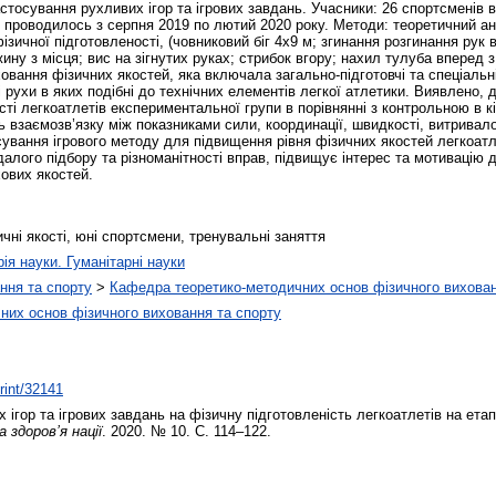
стосування рухливих ігор та ігрових завдань. Учасники: 26 спортсменів ві
роводилось з серпня 2019 по лютий 2020 року. Методи: теоретичний ана
ичної підготовленості, (човниковий біг 4х9 м; згинання розгинання рук в у
вжину з місця; вис на зігнутих руках; стрибок вгору; нахил тулуба вперед
вання фізичних якостей, яка включала загально-підготовчі та спеціальн
кі рухи в яких подібні до технічних елементів легкої атлетики. Виявлено,
сті легкоатлетів експериментальної групи в порівнянні з контрольною в 
ь взаємозв’язку між показниками сили, координації, швидкості, витривало
ування ігрового методу для підвищення рівня фізичних якостей легкоатл
вдалого підбору та різноманітності вправ, підвищує інтерес та мотивацію
хових якостей.
ичні якості, юні спортсмени, тренувальні заняття
рія науки. Гуманітарні науки
ння та спорту
>
Кафедра теоретико-методичних основ фізичного вихован
них основ фізичного виховання та спорту
print/32141
ігор та ігрових завдань на фізичну підготовленість легкоатлетів на етапі
 здоров’я нації
. 2020. № 10. С. 114–122.