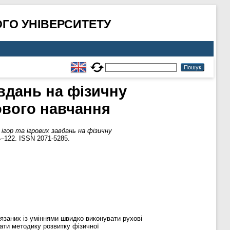
ГО УНІВЕРСИТЕТУ
вдань на фізичну
кового навчання
ігор та ігрових завдань на фізичну
4–122. ISSN 2071-5285.
в’язаних із уміннями швидко виконувати рухові
ати методику розвитку фізичної