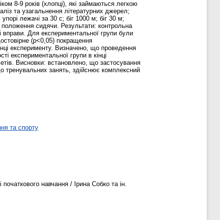
ком 8-9 років (хлопці), які займаються легкою
ліз та узагальнення літературних джерел;
порі лежачі за 30 с; біг 1000 м; біг 30 м;
 з положення сидячи. Результати: контрольна
і вправи. Для експериментальної групи були
 достовірне (р<0,05) покращення
кінці експерименту. Визначено, що проведення
сті експериментальної групи в кінці
етів. Висновки: встановлено, що застосування
 до тренувальних занять, здійснює комплексний
ня та спорту
 початкового навчання / Ірина Собко та ін.