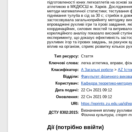
підготовленості юних легкоатлетів на основі за
атлетикою в МКДЮСШ м. Харків. Дослідження п
методи математичної статистики; тестування фіз
піднімання тулуба в сід за 30 с; стрибок в до
застосовувала загальноприйняту методику вихо
впроваджені рухливі ігри та ігрові завдання, я
координаційних, силових якостей та витривало
кореляційного аналізу показало високий ступін
експерименту, що доказує ефективність застос
рухливих ігор та ігрових завдань, за рахунок 
вплив на організм, сприяє розвитку кількох ру
Тип ресурсу:
Стаття
Ключові слова:
легка атлетика, вправи, фіз
Класифікатор:
A Загальні роботи
>
AZ Істо
Відділи:
Факультет фізичного вихова
Користувач:
Кафедра теоретико-методич
Дата подачі:
22 Січ 2021 09:12
Оновлення:
22 Січ 2021 09:12
URI:
https://eprints.zu.edu.ua/id/e
Визначення впливу рухливих 
ДСТУ 8302:2015:
Фізична культура, спорт та
Дії ​​(потрібно ввійти)