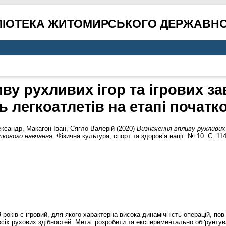
ЛІОТЕКА ЖИТОМИРСЬКОГО ДЕРЖАВНО
ву рухливих ігор та ігрових за
ь легкоатлетів на етапі почат
ександр
,
Макагон Іван
,
Сягло Валерій
(2020)
Визначення впливу рухливих 
ткового навчання.
Фізична культура, спорт та здоров’я нації. № 10. С. 11
 років є ігровий, для якого характерна висока динамічність операцій, по
іх рухових здібностей. Мета: розробити та експериментально обґрунтув