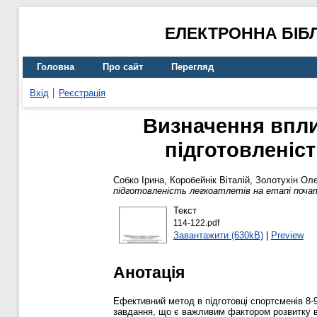
ЕЛЕКТРОННА БІБ
Головна
Про сайт
Перегляд
Вхід
Реєстрація
Визначення впли
підготовленіст
Собко Ірина
,
Коробейнік Віталій
,
Золотухін Ол
підготовленість легкоатлетів на етапі поча
Текст
114-122.pdf
Завантажити (630kB)
|
Preview
Анотація
Ефективний метод в підготовці спортсменів 8-9
завдання, що є важливим фактором розвитку вс