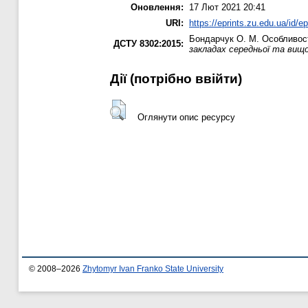
Оновлення:
17 Лют 2021 20:41
URI:
https://eprints.zu.edu.ua/id/e
Бондарчук О. М.
Особливост
ДСТУ 8302:2015:
закладах середньої та вищо
Дії ​​(потрібно ввійти)
Оглянути опис ресурсу
© 2008–2026
Zhytomyr Ivan Franko State University