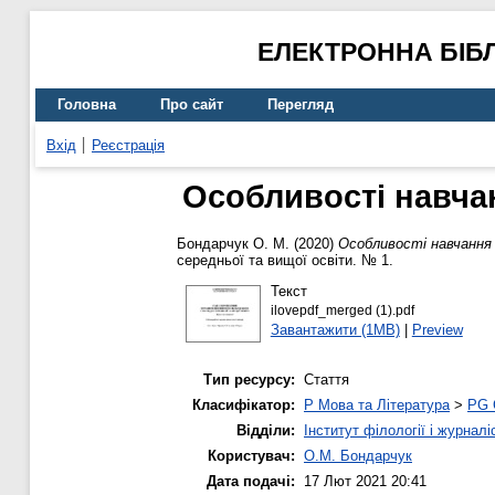
ЕЛЕКТРОННА БІБ
Головна
Про сайт
Перегляд
Вхід
Реєстрація
Особливості навча
Бондарчук О. М.
(2020)
Особливості навчання 
середньої та вищої освіти. № 1.
Текст
ilovepdf_merged (1).pdf
Завантажити (1MB)
|
Preview
Тип ресурсу:
Стаття
Класифікатор:
P Мова та Література
>
PG 
Відділи:
Інститут філології і журналі
Користувач:
О.М. Бондарчук
Дата подачі:
17 Лют 2021 20:41