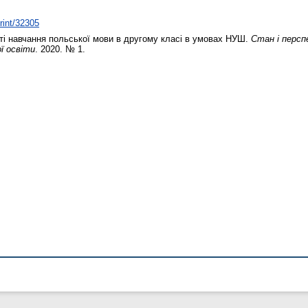
print/32305
і навчання польської мови в другому класі в умовах НУШ.
Стан і персп
ї освіти
. 2020. № 1.