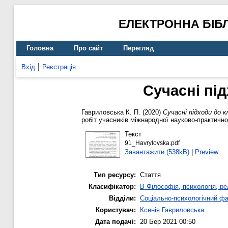
ЕЛЕКТРОННА БІБ
Головна
Про сайт
Перегляд
Вхід
Реєстрація
Сучасні під
Гавриловська К. П.
(2020)
Сучасні підходи до к
робіт учасників міжнародної науково-практичної
Текст
91_Havrylovska.pdf
Завантажити (538kB)
|
Preview
Тип ресурсу:
Стаття
Класифікатор:
B Філософія, психологія, рел
Відділи:
Соціально-психологічний ф
Користувач:
Ксенія Гавриловська
Дата подачі:
20 Бер 2021 00:50