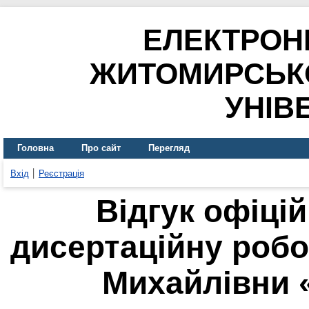
ЕЛЕКТРОН
ЖИТОМИРСЬК
УНІВ
Головна
Про сайт
Перегляд
Вхід
Реєстрація
Відгук офіці
дисертаційну робо
Михайлівни 