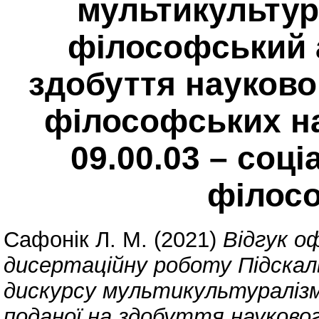
мультикультур
філософський а
здобуття науково
філософських на
09.00.03 – соц
філосо
Сафонік Л. М.
(2021)
Відгук о
дисертаційну роботу Підскал
дискурсу мультикультуралізм
поданої на здобуття науково