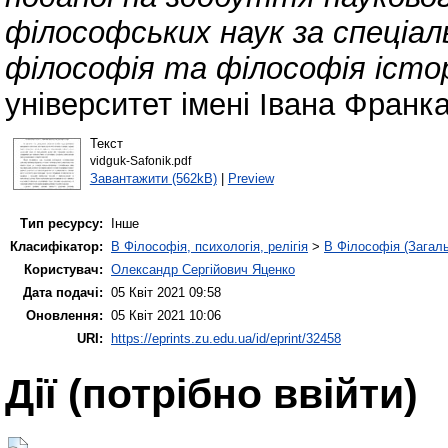
філософських наук за спеціал
філософія та філософія істор
університет імені Івана Франка
Текст
vidguk-Safonik.pdf
Завантажити (562kB)
|
Preview
Тип ресурсу:
Інше
Класифікатор:
B Філософія, психологія, релігія
>
B Філософія (Загал
Користувач:
Олександр Сергійович Яценко
Дата подачі:
05 Квіт 2021 09:58
Оновлення:
05 Квіт 2021 10:06
URI:
https://eprints.zu.edu.ua/id/eprint/32458
Дії ​​(потрібно ввійти)