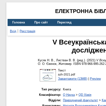
ЕЛЕКТРОННА БІБ
Головна
Про сайт
Перегляд
Вхід
Реєстрація
V Всеукраїнська
досліджен
Кусяк Н. В.
,
Листван В. В.
(ред.). (2021)
V Всеу
О. О. Євенок, Житомир. ISBN 978-966-995-262-
Текст
azh-2021.pdf
Завантажити (13MB)
|
Preview
Тип ресурсу:
Книга
Класифікатор:
Q Наука
>
QD Хімія
Відділи:
Природничий факультет
>
Ка
Користувач:
Наталія Володимирівна Куся