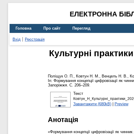
ЕЛЕКТРОННА БІБ
Головна
Про сайт
Перегляд
Вхід
Реєстрація
Культурні практики
Поліщук О. П.
,
Ковтун Н. М.
,
Венцель Н. В.
,
Ко
In: Формування концепції цифровізації як чинни
Запоріжжя. С. 206–209.
Текст
Ковтун_Н_Культурні_практики_202
Завантажити (680kB)
|
Preview
Анотація
«Формування концепції цифровізації як чинник 