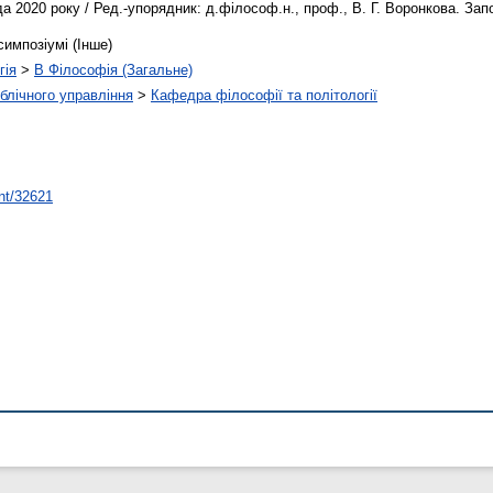
 2020 року / Ред.-упорядник: д.філософ.н., проф., В. Г. Воронкова. Запо
симпозіумі (Інше)
гія
>
B Філософія (Загальне)
ублічного управління
>
Кафедра філософії та політології
int/32621