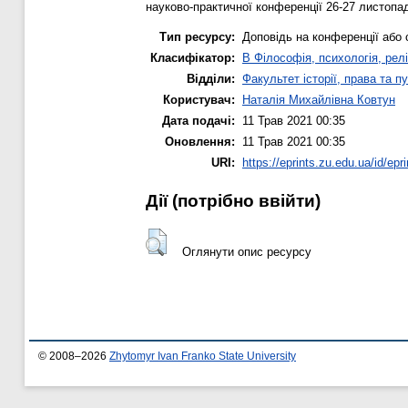
науково-практичної конференції 26-27 листопада
Тип ресурсу:
Доповідь на конференції або 
Класифікатор:
B Філософія, психологія, релі
Відділи:
Факультет історії, права та п
Користувач:
Наталія Михайлівна Ковтун
Дата подачі:
11 Трав 2021 00:35
Оновлення:
11 Трав 2021 00:35
URI:
https://eprints.zu.edu.ua/id/epr
Дії ​​(потрібно ввійти)
Оглянути опис ресурсу
© 2008–2026
Zhytomyr Ivan Franko State University