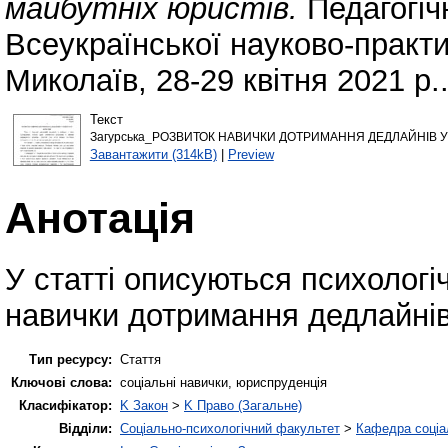
майбутніх юристів.
Педагогічн
Всеукраїнської науково-практи
Миколаїв, 28-29 квітня 2021 р.
Текст
Загурська_РОЗВИТОК НАВИЧКИ ДОТРИМАННЯ ДЕДЛАЙНІВ У
Завантажити (314kB)
|
Preview
Анотація
У статті описуються психологіч
навички дотримання дедлайнів
Тип ресурсу:
Стаття
Ключові слова:
соціальні навички, юриспруденція
Класифікатор:
K Закон
>
K Право (Загальне)
Відділи:
Соціально-психологічний факультет
>
Кафедра соціал