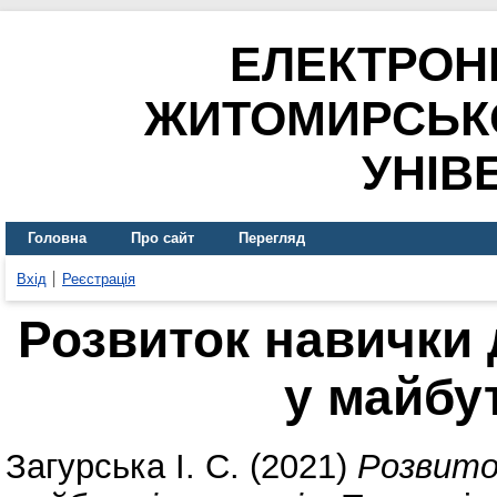
ЕЛЕКТРОН
ЖИТОМИРСЬК
УНІВ
Головна
Про сайт
Перегляд
Вхід
Реєстрація
Розвиток навички
у майбу
Загурська І. С.
(2021)
Розвито