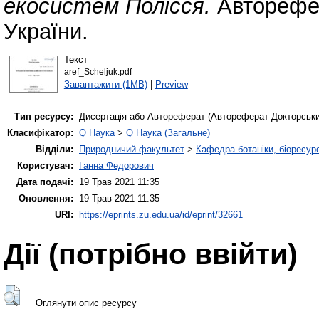
екосистем Полісся.
Авторефер
України.
Текст
aref_Scheljuk.pdf
Завантажити (1MB)
|
Preview
Тип ресурсу:
Дисертація або Автореферат (Автореферат Докторськи
Класифікатор:
Q Наука
>
Q Наука (Загальне)
Відділи:
Природничий факультет
>
Кафедра ботаніки, біоресурс
Користувач:
Ганна Федорович
Дата подачі:
19 Трав 2021 11:35
Оновлення:
19 Трав 2021 11:35
URI:
https://eprints.zu.edu.ua/id/eprint/32661
Дії ​​(потрібно ввійти)
Оглянути опис ресурсу