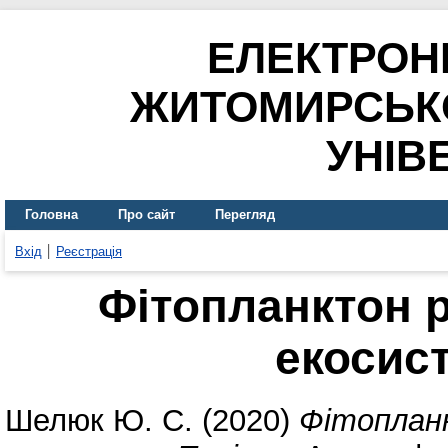
ЕЛЕКТРОН
ЖИТОМИРСЬК
УНІВ
Головна
Про сайт
Перегляд
Вхід
Реєстрація
Фітопланктон 
екосис
Шелюк Ю. С.
(2020)
Фітоплан