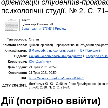
орієнтацій студентів-прокра
психологічні студії. № 2. С. 71
Текст
_Демянчук Олійник.pdf
Завантажити (177kB)
|
Preview
Тип ресурсу:
Стаття
Ключові слова:
ціннісні орієнтації, прокрастинація, студенти-прокрас
Класифікатор:
B Філософія, психологія, релігія
>
BF Психологія
Відділи:
Соціально-психологічний факультет
>
Кафедра соціал
Користувач:
Юля Дем'янчук
Дата подачі:
21 Трав 2021 20:59
Оновлення:
21 Трав 2021 20:59
URI:
https://eprints.zu.edu.ua/id/eprint/32676
Дем’янчук Ю. Ю.
,
Олійник Леся
Дослідження ціннісни
ДСТУ 8302:2015:
студії
. 2018. № 2. С. 71–74.
Дії ​​(потрібно ввійти)