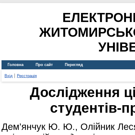
ЕЛЕКТРОН
ЖИТОМИРСЬК
УНІВ
Головна
Про сайт
Перегляд
Вхід
Реєстрація
Дослідження ці
студентів-п
Дем’янчук Ю. Ю.
,
Олійник Лес