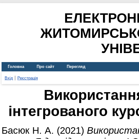
ЕЛЕКТРОН
ЖИТОМИРСЬК
УНІВ
Головна
Про сайт
Перегляд
Вхід
Реєстрація
Використання
інтегрованого кур
Басюк Н. А.
(2021)
Використан