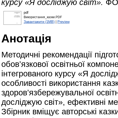
курсу «Я досліджую світ».
ФО-
pdf
Використання_казки.PDF
Завантажити (1MB)
|
Preview
Анотація
Методичні рекомендації підго
обов’язкової освітньої компо
інтегрованого курсу «Я дослід
особливості використання казк
здоров’язбережувальної освітн
досліджую світ», ефективні м
Збірник вміщує авторські казк