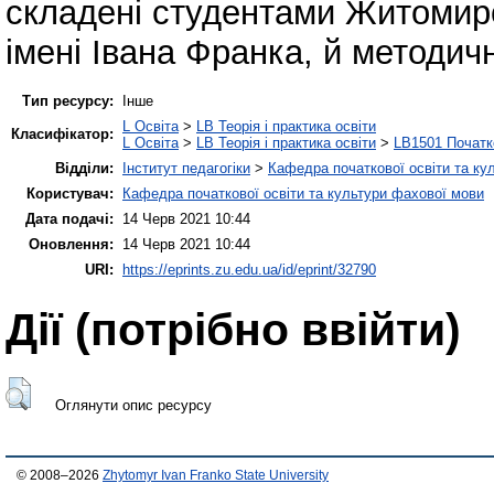
складені студентами Житомирс
імені Івана Франка, й методичн
Тип ресурсу:
Інше
L Освіта
>
LB Теорія і практика освіти
Класифікатор:
L Освіта
>
LB Теорія і практика освіти
>
LB1501 Початк
Відділи:
Інститут педагогіки
>
Кафедра початкової освіти та ку
Користувач:
Кафедра початкової освіти та культури фахової мови
Дата подачі:
14 Черв 2021 10:44
Оновлення:
14 Черв 2021 10:44
URI:
https://eprints.zu.edu.ua/id/eprint/32790
Дії ​​(потрібно ввійти)
Оглянути опис ресурсу
© 2008–2026
Zhytomyr Ivan Franko State University