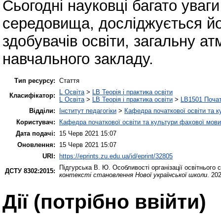
Сьогодні науковці багато уваг
середовища, досліджується йо
здобувачів освіти, загальну ат
навчального закладу.
Тип ресурсу:
Стаття
L Освіта
>
LB Теорія і практика освіти
Класифікатор:
L Освіта
>
LB Теорія і практика освіти
>
LB1501 Почат
Відділи:
Інститут педагогіки
>
Кафедра початкової освіти та 
Користувач:
Кафедра початкової освіти та культури фахової мови
Дата подачі:
15 Черв 2021 15:07
Оновлення:
15 Черв 2021 15:07
URI:
https://eprints.zu.edu.ua/id/eprint/32805
Підгурська В. Ю.
Особливості організації освітнього
ДСТУ 8302:2015:
контексті становлення Нової української школи
. 20
Дії ​​(потрібно ввійти)