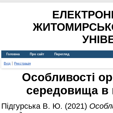
ЕЛЕКТРОН
ЖИТОМИРСЬК
УНІВ
Головна
Про сайт
Перегляд
Вхід
Реєстрація
Особливості орг
середовища в 
Підгурська В. Ю.
(2021)
Особли