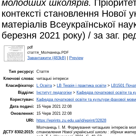
молодших школярів.
Пріоритет
контексті становлення Нової ук
матеріалів Всеукраїнської нау
березня 2021 року) / за заг. ре
pdf
стаття_Молчанець.PDF
Завантажити (483kB)
|
Preview
Тип ресурсу:
Стаття
Ключові слова:
читацькі інтереси
Класифікатор:
L Освіта
>
LB Теорія і практика освіти
>
LB1501 Почат
Відділи:
Інститут педагогіки
>
Кафедра початкової освіти та 
Користувач:
Кафедра початкової освіти та культури фахової мови
Дата подачі:
15 Черв 2021 22:08
Оновлення:
15 Черв 2021 22:08
URI:
https://eprints.zu.edu.ua/id/eprint/32828
Молчанець І. М.
Формування читацьких інтересів мо
ДСТУ 8302:2015:
становлення Нової української школи : збірник матері