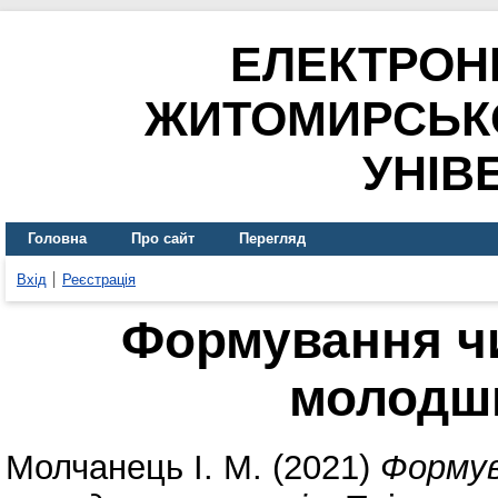
ЕЛЕКТРОН
ЖИТОМИРСЬК
УНІВ
Головна
Про сайт
Перегляд
Вхід
Реєстрація
Формування чи
молодш
Молчанець І. М.
(2021)
Формув