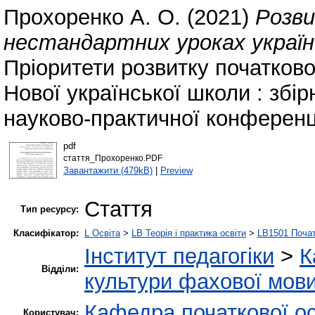
Прохоренко А. О.
(2021)
Розви
нестандартних уроках українс
Пріоритети розвитку початково
Нової української школи : збір
науково-практичної конференці
pdf
стаття_Прохоренко.PDF
Завантажити (479kB)
|
Preview
Стаття
Тип ресурсу:
Класифікатор:
L Освіта
>
LB Теорія і практика освіти
>
LB1501 Почат
Інститут педагогіки
>
К
Відділи:
культури фахової мов
Кафедра початкової ос
Користувач: