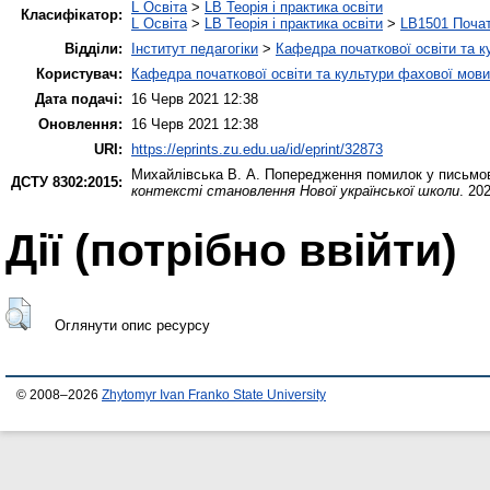
L Освіта
>
LB Теорія і практика освіти
Класифікатор:
L Освіта
>
LB Теорія і практика освіти
>
LB1501 Почат
Відділи:
Інститут педагогіки
>
Кафедра початкової освіти та 
Користувач:
Кафедра початкової освіти та культури фахової мови
Дата подачі:
16 Черв 2021 12:38
Оновлення:
16 Черв 2021 12:38
URI:
https://eprints.zu.edu.ua/id/eprint/32873
Михайлівська В. А.
Попередження помилок у письмови
ДСТУ 8302:2015:
контексті становлення Нової української школи
. 20
Дії ​​(потрібно ввійти)
Оглянути опис ресурсу
© 2008–2026
Zhytomyr Ivan Franko State University