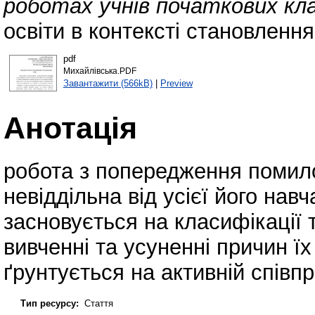
роботах учнів початкових кла
освіти в контексті становлення
pdf
Михайлівська.PDF
Завантажити (566kB)
|
Preview
Анотація
робота з попередження помил
невіддільна від усієї його нав
засновується на класифікації 
вивченні та усуненні причин їх
ґрунтується на активній співпра
Тип ресурсу:
Стаття