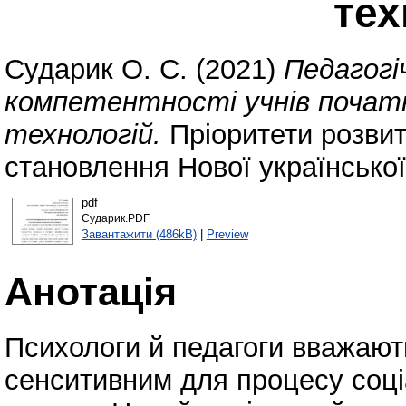
тех
Сударик О. С.
(2021)
Педагогі
компетентності учнів почат
технологій.
Пріоритети розвитк
становлення Нової українсько
pdf
Сударик.PDF
Завантажити (486kB)
|
Preview
Анотація
Психологи й педагоги вважают
сенситивним для процесу соціа