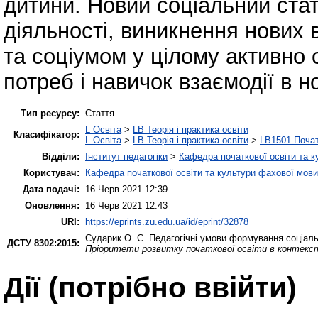
дитини. Новий соціальний стат
діяльності, виникнення нових 
та соціумом у цілому активно 
потреб і навичок взаємодії в 
Тип ресурсу:
Стаття
L Освіта
>
LB Теорія і практика освіти
Класифікатор:
L Освіта
>
LB Теорія і практика освіти
>
LB1501 Почат
Відділи:
Інститут педагогіки
>
Кафедра початкової освіти та 
Користувач:
Кафедра початкової освіти та культури фахової мови
Дата подачі:
16 Черв 2021 12:39
Оновлення:
16 Черв 2021 12:43
URI:
https://eprints.zu.edu.ua/id/eprint/32878
Сударик О. С.
Педагогічні умови формування соціальн
ДСТУ 8302:2015:
Пріоритети розвитку початкової освіти в контекст
Дії ​​(потрібно ввійти)