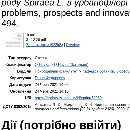
роду Spiraea L. в урбанофлор
problems, prospects and innova
494.
Текст
31.12.20.pdf
Завантажити (923kB)
|
Preview
Тип ресурсу:
Стаття
Класифікатор:
Q Наука
>
Q Наука (Загальне)
Відділи:
Природничий факультет
>
Кафедра ботаніки, біоресу
Користувач:
Ганна Федорович
Дата подачі:
24 Черв 2021 14:06
Оновлення:
24 Черв 2021 14:16
URI:
https://eprints.zu.edu.ua/id/eprint/32969
Астахова Л. Є.
,
Мидловець К. В.
Видова різноманітні
ДСТУ 8302:2015:
prospects and innovations (29-31 грудня 2020)
. 2020. С
Дії ​​(потрібно ввійти)