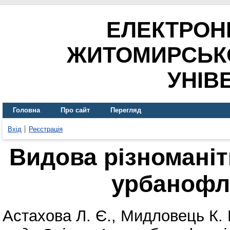
ЕЛЕКТРОН
ЖИТОМИРСЬК
УНІВ
Головна
Про сайт
Перегляд
Вхід
Реєстрація
Видова різноманітн
урбанофл
Астахова Л. Є.
,
Мидловець К. 