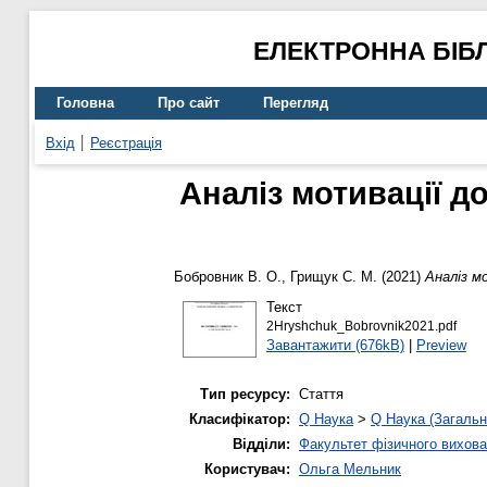
ЕЛЕКТРОННА БІБ
Головна
Про сайт
Перегляд
Вхід
Реєстрація
Аналіз мотивації д
Бобровник В. О.
,
Грищук С. М.
(2021)
Аналіз м
Текст
2Hryshchuk_Bobrovnik2021.pdf
Завантажити (676kB)
|
Preview
Тип ресурсу:
Стаття
Класифікатор:
Q Наука
>
Q Наука (Загальн
Відділи:
Факультет фізичного вихова
Користувач:
Ольга Мельник