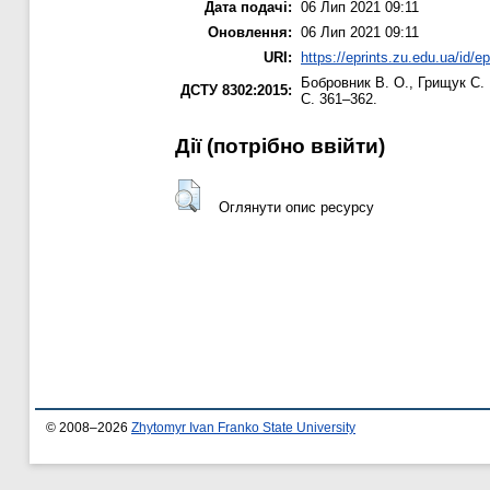
Дата подачі:
06 Лип 2021 09:11
Оновлення:
06 Лип 2021 09:11
URI:
https://eprints.zu.edu.ua/id/e
Бобровник В. О.
,
Грищук С.
ДСТУ 8302:2015:
С. 361–362.
Дії ​​(потрібно ввійти)
Оглянути опис ресурсу
© 2008–2026
Zhytomyr Ivan Franko State University