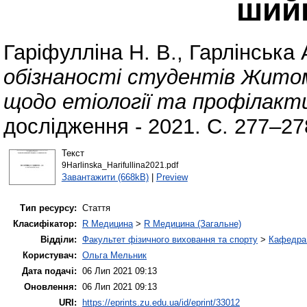
ший
Гаріфулліна Н. В.
,
Гарлінська 
обізнаності студентів Жито
щодо етіології та профілакт
дослідження - 2021. С. 277–27
Текст
9Harlinska_Harifullina2021.pdf
Завантажити (668kB)
|
Preview
Тип ресурсу:
Стаття
Класифікатор:
R Медицина
>
R Медицина (Загальне)
Відділи:
Факультет фізичного виховання та спорту
>
Кафедра 
Користувач:
Ольга Мельник
Дата подачі:
06 Лип 2021 09:13
Оновлення:
06 Лип 2021 09:13
URI:
https://eprints.zu.edu.ua/id/eprint/33012