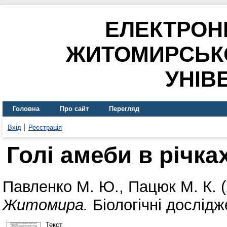
ЕЛЕКТРОН
ЖИТОМИРСЬК
УНІВ
Головна
Про сайт
Перегляд
Вхід
Реєстрація
Голі амеби в річк
Павленко М. Ю.
,
Пацюк М. К.
(
Житомира.
Біологічні дослідж
Текст