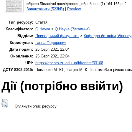
збірник Біологічні дослідження _оброблено (1)-164-165.pdf
Завантажити (523kB)
|
Preview
Тип ресурсу:
Стаття
Класифікатор:
Q Наука
>
Q Наука (Загальне)
Відділи:
Природничий факультет
>
Кафедра ботаніки, біоресу
Користувач:
Ганна Федорович
Дата подачі:
25 Серп 2021 22:04
Оновлення:
25 Серп 2021 22:04
URI:
https://eprints.zu.edu.ua/id/eprint/33108
ДСТУ 8302:2015:
Павленко М. Ю.
,
Пацюк М. К.
Голі амеби в річках ок
Дії ​​(потрібно ввійти)
Оглянути опис ресурсу