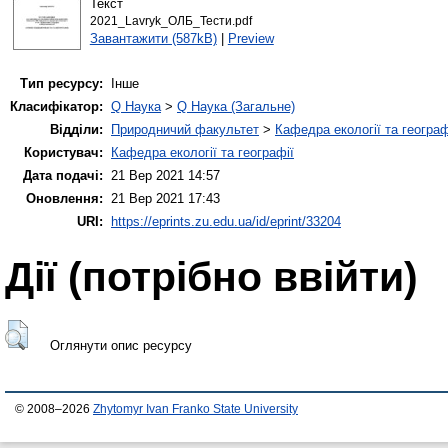
Текст
2021_Lavryk_ОЛБ_Тести.pdf
Завантажити (587kB)
|
Preview
Тип ресурсу:
Інше
Класифікатор:
Q Наука
>
Q Наука (Загальне)
Відділи:
Природничий факультет
>
Кафедра екології та географ
Користувач:
Кафедра екології та географії
Дата подачі:
21 Вер 2021 14:57
Оновлення:
21 Вер 2021 17:43
URI:
https://eprints.zu.edu.ua/id/eprint/33204
Дії ​​(потрібно ввійти)
Оглянути опис ресурсу
© 2008–2026
Zhytomyr Ivan Franko State University