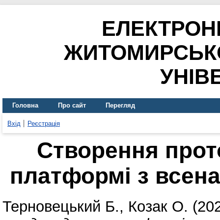
ЕЛЕКТРОН
ЖИТОМИРСЬК
УНІВ
Головна
Про сайт
Перегляд
Вхід
Реєстрація
Створення прот
платформі з всен
Терновецький Б.
,
Козак О.
(20