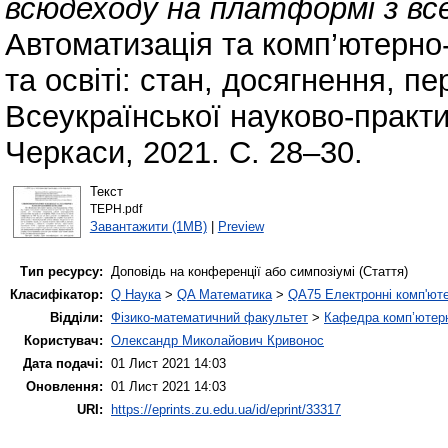
всюдеходу на платформі з вс
Автоматизація та комп’ютерно-
та освіті: стан, досягнення, п
Всеукраїнської науково-практич
Черкаси, 2021. С. 28–30.
Текст
ТЕРН.pdf
Завантажити (1MB)
|
Preview
Тип ресурсу:
Доповідь на конференції або симпозіумі (Стаття)
Класифікатор:
Q Наука
>
QA Математика
>
QA75 Електронні комп'ют
Відділи:
Фізико-математичний факультет
>
Кафедра комп’ютерн
Користувач:
Олександр Миколайович Кривонос
Дата подачі:
01 Лист 2021 14:03
Оновлення:
01 Лист 2021 14:03
URI:
https://eprints.zu.edu.ua/id/eprint/33317