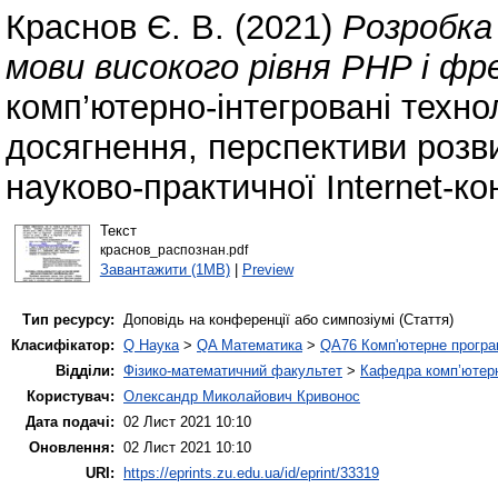
Краснов Є. В.
(2021)
Розробка
мови високого рівня PHP і ф
комп’ютерно-інтегровані техноло
досягнення, перспективи розви
науково-практичної Internet-ко
Текст
краснов_распознан.pdf
Завантажити (1MB)
|
Preview
Тип ресурсу:
Доповідь на конференції або симпозіумі (Стаття)
Класифікатор:
Q Наука
>
QA Математика
>
QA76 Комп'ютерне програ
Відділи:
Фізико-математичний факультет
>
Кафедра комп’ютерн
Користувач:
Олександр Миколайович Кривонос
Дата подачі:
02 Лист 2021 10:10
Оновлення:
02 Лист 2021 10:10
URI:
https://eprints.zu.edu.ua/id/eprint/33319