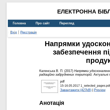
ЕЛЕКТРОННА БІБ
Головна
Про сайт
Перегляд
Вхід
Реєстрація
Напрямки удоскон
забезпечення п
продук
Каленська В. П.
(2017)
Напрямки удосконалення
радіаційно забруднених територій.
Актуальні п
pdf
15-16.05.2017 1_selected_pages.pd
Завантажити (427kB)
|
Preview
Анотація