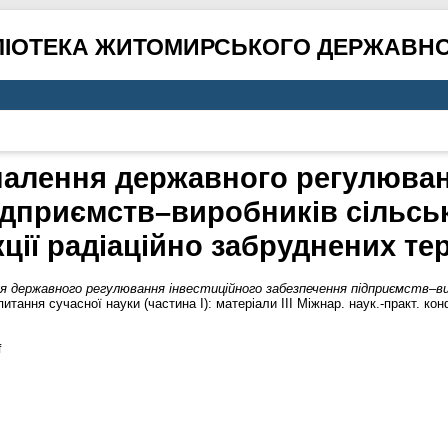
ЛІОТЕКА ЖИТОМИРСЬКОГО ДЕРЖАВНО
алення державного регулюван
ідприємств–виробників сільсь
ції радіаційно забруднених те
 державного регулювання інвестиційного забезпечення підприємств–вир
итання сучасної науки (частина І): матеріали ІІІ Міжнар. наук.-практ. кон
f