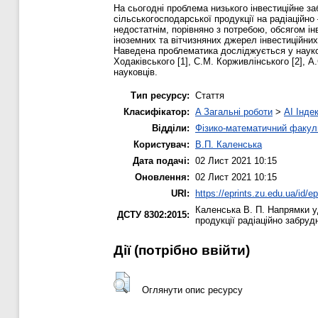
На сьогодні проблема низького інвестиційне з
сільськогосподарської продукції на радіаційно
недостатнім, порівняно з потребою, обсягом ін
іноземних та вітчизняних джерел інвестиційних
Наведена проблематика досліджується у науко
Ходаківського [1], С.М. Корживлінського [2], А
науковців.
Тип ресурсу:
Стаття
Класифікатор:
A Загальні роботи
>
AI Інде
Відділи:
Фізико-математичний факул
Користувач:
В.П. Каленська
Дата подачі:
02 Лист 2021 10:15
Оновлення:
02 Лист 2021 10:15
URI:
https://eprints.zu.edu.ua/id/e
Каленська В. П.
Напрямки уд
ДСТУ 8302:2015:
продукції радіаційно забруд
Дії ​​(потрібно ввійти)
Оглянути опис ресурсу