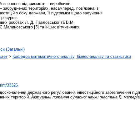
абезпечення підприємств – виробників
 – забруднених територіях, насамперед, пов’язана із
вестицій з боку держави, її підтримки щодо залучення
 ресурсів.
вих роботах Л. Д. Павловської та В.М.
.С.Малиновського [3] та інших вітчизняних
кси (Загальні)
ьтет
>
Кафедра математичного аналізу, бізнес-аналізу та статистики
print/33326
осконалення державного регулювання інвестиційного забезпечення підп
нених територій.
Актуальні питання сучасної науки (частина І): матеріал