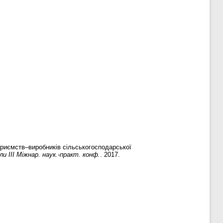
риємств–виробників сільськогосподарської
и ІІІ Міжнар. наук.-практ. конф.
. 2017.