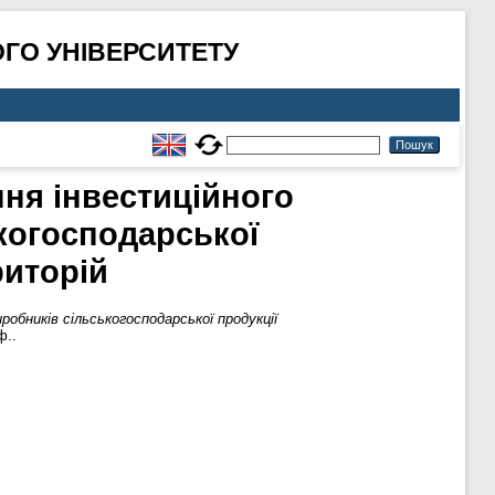
ГО УНІВЕРСИТЕТУ
ня інвестиційного
когосподарської
риторій
обників сільськогосподарської продукції
ф..