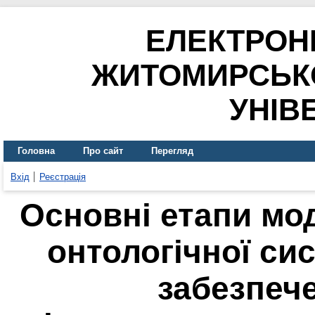
ЕЛЕКТРОН
ЖИТОМИРСЬК
УНІВ
Головна
Про сайт
Перегляд
Вхід
Реєстрація
Основні етапи мо
онтологічної си
забезпеч