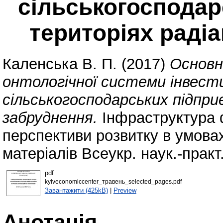
сільськогосподар
територіях раді
Каленська В. П.
(2017)
Основн
онтологічної системи інвест
сільськогосподарських підпри
забруднення.
Інфраструктура 
перспективи розвитку в умовах
матеріалів Всеукр. наук.-практ.
pdf
kyiveconomiccenter_травень_selected_pages.pdf
Завантажити (425kB)
|
Preview
Анотація