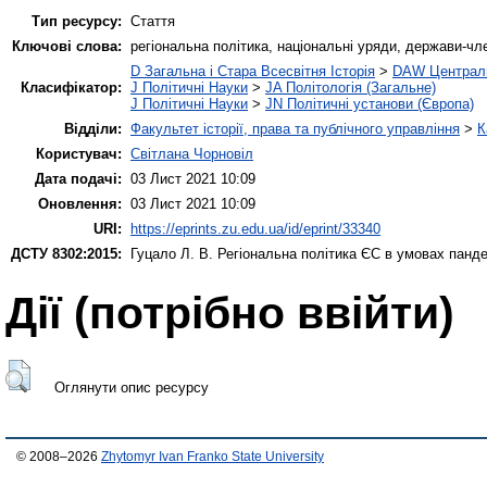
Тип ресурсу:
Стаття
Ключові слова:
регіональна політика, національні уряди, держави-ч
D Загальна і Стара Всесвітня Історія
>
DAW Централ
Класифікатор:
J Політичні Науки
>
JA Політологія (Загальне)
J Політичні Науки
>
JN Політичні установи (Європа)
Відділи:
Факультет історії, права та публічного управління
>
К
Користувач:
Світлана Чорновіл
Дата подачі:
03 Лист 2021 10:09
Оновлення:
03 Лист 2021 10:09
URI:
https://eprints.zu.edu.ua/id/eprint/33340
ДСТУ 8302:2015:
Гуцало Л. В.
Регіональна політика ЄС в умовах панд
Дії ​​(потрібно ввійти)
Оглянути опис ресурсу
© 2008–2026
Zhytomyr Ivan Franko State University