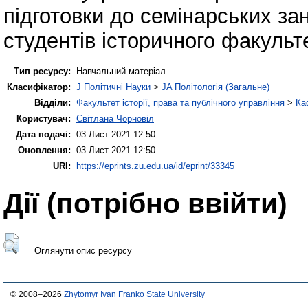
підготовки до семінарських за
студентів історичного факульт
Тип ресурсу:
Навчальний матеріал
Класифікатор:
J Політичні Науки
>
JA Політологія (Загальне)
Відділи:
Факультет історії, права та публічного управління
>
Ка
Користувач:
Світлана Чорновіл
Дата подачі:
03 Лист 2021 12:50
Оновлення:
03 Лист 2021 12:50
URI:
https://eprints.zu.edu.ua/id/eprint/33345
Дії ​​(потрібно ввійти)
Оглянути опис ресурсу
© 2008–2026
Zhytomyr Ivan Franko State University