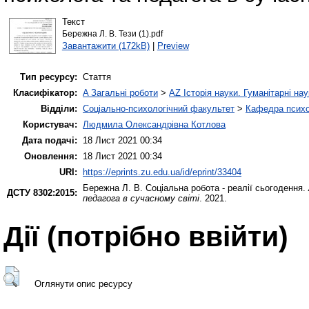
Текст
Бережна Л. В. Тези (1).pdf
Завантажити (172kB)
|
Preview
Тип ресурсу:
Стаття
Класифікатор:
A Загальні роботи
>
AZ Історія науки. Гуманітарні нау
Відділи:
Соціально-психологічний факультет
>
Кафедра психол
Користувач:
Людмила Олександрівна Котлова
Дата подачі:
18 Лист 2021 00:34
Оновлення:
18 Лист 2021 00:34
URI:
https://eprints.zu.edu.ua/id/eprint/33404
Бережна Л. В.
Соціальна робота - реалії сьогодення.
ДСТУ 8302:2015:
педагога в сучасному світі
. 2021.
Дії ​​(потрібно ввійти)
Оглянути опис ресурсу