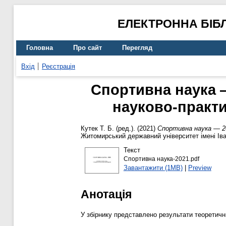
ЕЛЕКТРОННА БІБ
Головна
Про сайт
Перегляд
Вхід
Реєстрація
Спортивна наука —
науково-практи
Кутек Т. Б.
(ред.). (2021)
Спортивна наука — 20
Житомирський державний університет імені Ів
Текст
Спортивна наука-2021.pdf
Завантажити (1MB)
|
Preview
Анотація
У збірнику представлено результати теоретичн