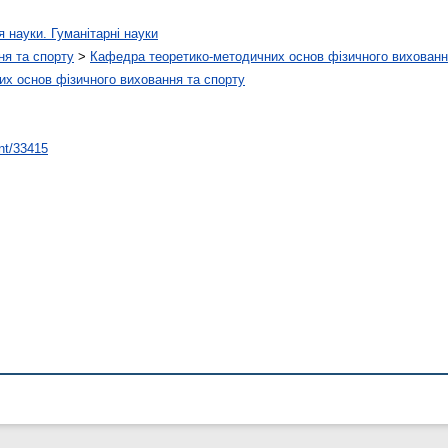
я науки. Гуманітарні науки
ня та спорту
>
Кафедра теоретико-методичних основ фізичного вихованн
х основ фізичного виховання та спорту
int/33415