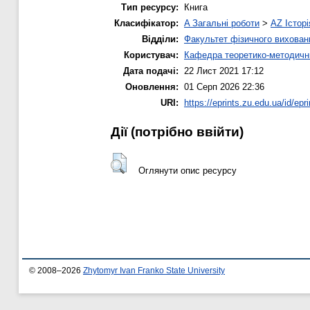
Тип ресурсу:
Книга
Класифікатор:
A Загальні роботи
>
AZ Історі
Відділи:
Факультет фізичного вихован
Користувач:
Кафедра теоретико-методични
Дата подачі:
22 Лист 2021 17:12
Оновлення:
01 Серп 2026 22:36
URI:
https://eprints.zu.edu.ua/id/epr
Дії ​​(потрібно ввійти)
Оглянути опис ресурсу
© 2008–2026
Zhytomyr Ivan Franko State University