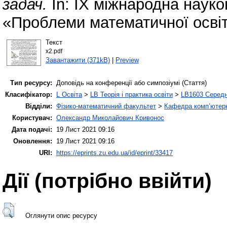
задач.
In: IX міжнародна наук
«Проблеми математичної освіт
Текст
х2.pdf
Завантажити (371kB)
|
Preview
Тип ресурсу:
Доповідь на конференції або симпозіумі (Стаття)
Класифікатор:
L Освіта
>
LB Теорія і практика освіти
>
LB1603 Середн
Відділи:
Фізико-математичний факультет
>
Кафедра комп’ютерн
Користувач:
Олександр Миколайович Кривонос
Дата подачі:
19 Лист 2021 09:16
Оновлення:
19 Лист 2021 09:16
URI:
https://eprints.zu.edu.ua/id/eprint/33417
Дії ​​(потрібно ввійти)
Оглянути опис ресурсу