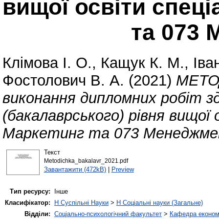
вищої освіти спеці
та 073
Клімова І. О.
,
Кащук К. М.
,
Іва
Фостолович В. А.
(2021)
МЕТО
виконання дипломних робіт з
(бакалаврського) рівня вищої 
Маркетинг та 073 Менеджме
Текст
Metodichka_bakalavr_2021.pdf
Завантажити (472kB)
|
Preview
Тип ресурсу:
Інше
Класифікатор:
H Суспільні Науки
>
H Соціальні науки (Загальне)
Відділи:
Соціально-психологічний факультет
>
Кафедра економі