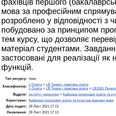
фахівців першого (бакалаврськ
мова за професійним спрямув
розроблено у відповідності з
побудовано за принципом прог
тем курсу, що дозволяє переві
матеріал студентами. Завданн
застосовані для реалізації як 
функцій.
Тип ресурсу:
Інше
L Освіта
>
LB Теорія і практика освіти
Класифікатор:
L Освіта
>
LB Теорія і практика освіти
>
LB1501 Початк
Відділи:
Інститут педагогіки
>
Кафедра початкової освіти та ку
Користувач:
Кафедра початкової освіти та культури фахової мови
Дата подачі:
29 Лист 2021 17:13
Оновлення:
29 Лист 2021 17:13