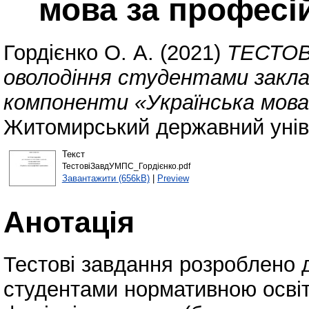
мова за профес
Гордієнко О. А.
(2021)
ТЕСТОВ
оволодіння студентами заклад
компоненти «Українська мова
Житомирський державний уніве
Текст
ТестовіЗавдУМПС_Гордієнко.pdf
Завантажити (656kB)
|
Preview
Анотація
Тестові завдання розроблено 
студентами нормативною осві