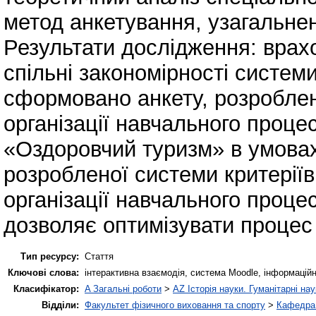
метод анкетування, узагальнен
Результати дослідження: врахо
спільні закономірності систем
сформовано анкету, розроблено
організації навчального проце
«Оздоровчий туризм» в умовах
розробленої системи критеріїв
організації навчального проце
дозволяє оптимізувати процес 
Тип ресурсу:
Стаття
Ключові слова:
інтерактивна взаємодія, система Moodle, інформаційні
Класифікатор:
A Загальні роботи
>
AZ Історія науки. Гуманітарні нау
Відділи:
Факультет фізичного виховання та спорту
>
Кафедра 