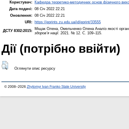
Користувач:
Кафедра теоретико-методичних основ фізичного вихо
Дата подачі:
08 Січ 2022 22:21
Оновлення:
08 Січ 2022 22:21
URI:
https://eprints.zu.edu.ua/id/eprint/33555
Міщак Олена
,
Омельченко Олена
Аналіз якості орган
ДСТУ 8302:2015:
здоров’я нації
. 2021. № 12. С. 109–115.
Дії ​​(потрібно ввійти)
Оглянути опис ресурсу
© 2008–2026
Zhytomyr Ivan Franko State University