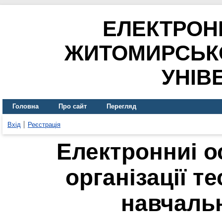
ЕЛЕКТРОН
ЖИТОМИРСЬК
УНІВ
Головна
Про сайт
Перегляд
Вхід
Реєстрація
Електронниі о
організації те
навчаль