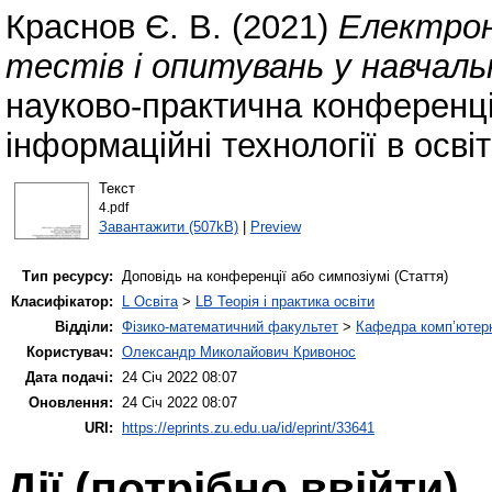
Краснов Є. В.
(2021)
Електронн
тестів і опитувань у навчаль
науково-практична конференці
інформаційні технології в освіт
Текст
4.pdf
Завантажити (507kB)
|
Preview
Тип ресурсу:
Доповідь на конференції або симпозіумі (Стаття)
Класифікатор:
L Освіта
>
LB Теорія і практика освіти
Відділи:
Фізико-математичний факультет
>
Кафедра комп’ютерн
Користувач:
Олександр Миколайович Кривонос
Дата подачі:
24 Січ 2022 08:07
Оновлення:
24 Січ 2022 08:07
URI:
https://eprints.zu.edu.ua/id/eprint/33641
Дії ​​(потрібно ввійти)