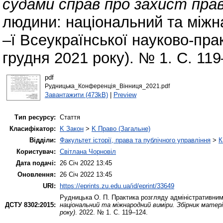
судами справ про захист прав
людини: національний та міжна
–ї Всеукраїнської науково-пра
грудня 2021 року). № 1. С. 119
pdf
Рудницька_Конференція_Вінниця_2021.pdf
Завантажити (473kB)
|
Preview
Тип ресурсу:
Стаття
Класифікатор:
K Закон
>
K Право (Загальне)
Відділи:
Факультет історії, права та публічного управління
>
К
Користувач:
Світлана Чорновіл
Дата подачі:
26 Січ 2022 13:45
Оновлення:
26 Січ 2022 13:45
URI:
https://eprints.zu.edu.ua/id/eprint/33649
Рудницька О. П.
Практика розгляду адміністративним
ДСТУ 8302:2015:
національний та міжнародний виміри. Збірник матеріа
року)
. 2022. № 1. С. 119–124.