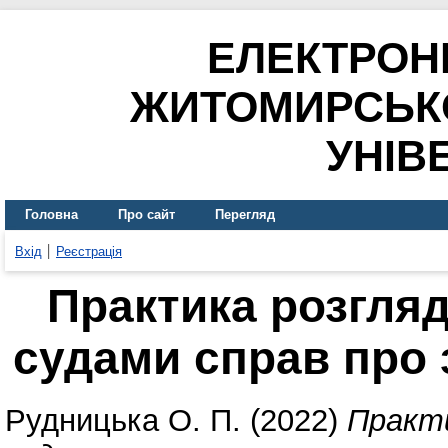
ЕЛЕКТРОН
ЖИТОМИРСЬК
УНІВ
Головна
Про сайт
Перегляд
Вхід
Реєстрація
Практика розгля
судами справ про 
Рудницька О. П.
(2022)
Практи