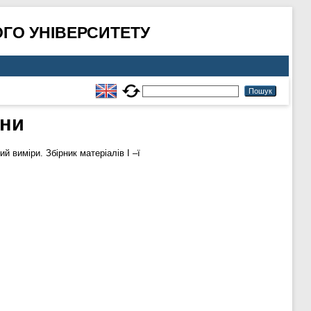
ГО УНІВЕРСИТЕТУ
ини
 виміри. Збірник матеріалів І –ї