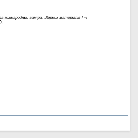
а міжнародний виміри. Збірник матеріалів І –ї
0.