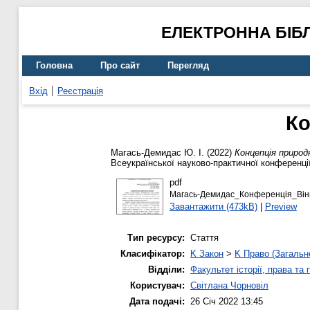
ЕЛЕКТРОННА БІБ
Головна
Про сайт
Перегляд
Вхід
Реєстрація
Ко
Магась-Демидас Ю. І.
(2022)
Концепція природ
Всеукраїнської науково-практичної конференції 
pdf
Магась-Демидас_Конференція_Вінн
Завантажити (473kB)
|
Preview
Тип ресурсу:
Стаття
Класифікатор:
K Закон
>
K Право (Загальн
Відділи:
Факультет історії, права та
Користувач:
Світлана Чорновіл
Дата подачі:
26 Січ 2022 13:45