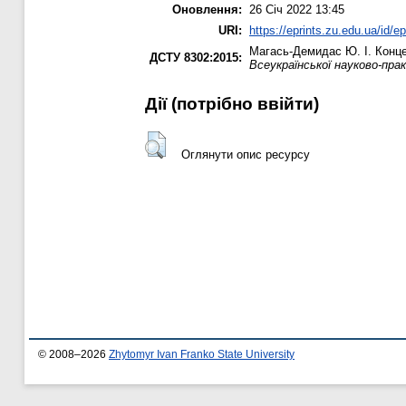
Оновлення:
26 Січ 2022 13:45
URI:
https://eprints.zu.edu.ua/id/e
Магась-Демидас Ю. І.
Конце
ДСТУ 8302:2015:
Всеукраїнської науково-прак
Дії ​​(потрібно ввійти)
Оглянути опис ресурсу
© 2008–2026
Zhytomyr Ivan Franko State University