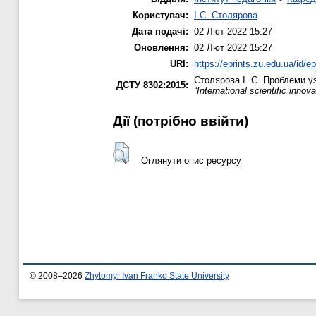
Користувач:
І.С. Столярова
Дата подачі:
02 Лют 2022 15:27
Оновлення:
02 Лют 2022 15:27
URI:
https://eprints.zu.edu.ua/id/e
Столярова І. С.
Проблеми уза
ДСТУ 8302:2015:
“International scientific inno
Дії ​​(потрібно ввійти)
Оглянути опис ресурсу
© 2008–2026
Zhytomyr Ivan Franko State University