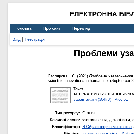
ЕЛЕКТРОННА БІБ
Головна
Про сайт
Перегляд
Вхід
Реєстрація
Проблеми узаг
Столярова І. С.
(2021)
Проблеми узагальнення 
scientific innovations in human life” (September 2
Текст
INTERNATIONAL-SCIENTIFIC-INNOVA
Завантажити (304kB)
|
Preview
Тип ресурсу:
Стаття
Ключові слова:
узагальнення, деталізація,
Класифікатор:
N Образотворче мистецтво
Відділи:
Інститут педагогіки
>
Кафедр