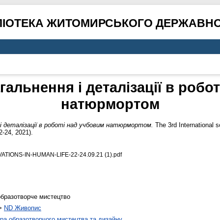
ЛІОТЕКА ЖИТОМИРСЬКОГО ДЕРЖАВНО
альнення і деталізації в робо
натюрмортом
і деталізації в роботі над учбовим натюрмортом.
The 3rd International sc
2-24, 2021).
TIONS-IN-HUMAN-LIFE-22-24.09.21 (1).pdf
 образотворче мистецтво
>
ND Живопис
а образотворчого мистецтва та дизайну