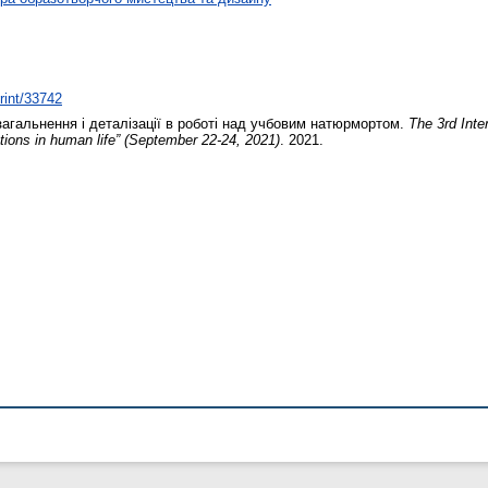
print/33742
гальнення і деталізації в роботі над учбовим натюрмортом.
The 3rd Inte
vations in human life” (September 22-24, 2021)
. 2021.