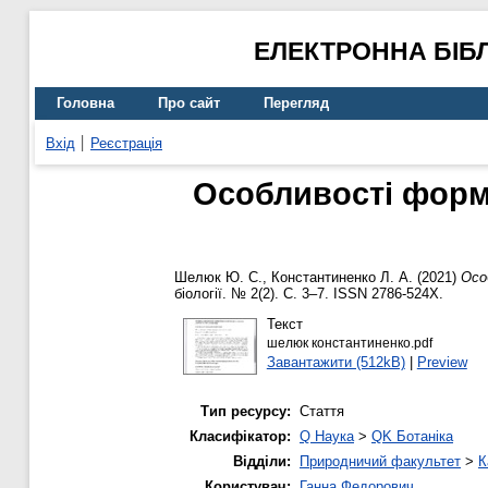
ЕЛЕКТРОННА БІБ
Головна
Про сайт
Перегляд
Вхід
Реєстрація
Особливості форм
Шелюк Ю. С.
,
Константиненко Л. А.
(2021)
Осо
біології. № 2(2). С. 3–7. ISSN 2786-524X.
Текст
шелюк константиненко.pdf
Завантажити (512kB)
|
Preview
Тип ресурсу:
Стаття
Класифікатор:
Q Наука
>
QK Ботаніка
Відділи:
Природничий факультет
>
К
Користувач:
Ганна Федорович