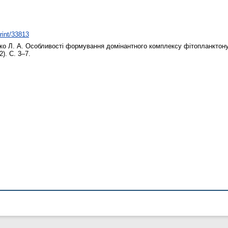
print/33813
ко Л. А.
Особливості формування домінантного комплексу фітопланктону 
2). С. 3–7.